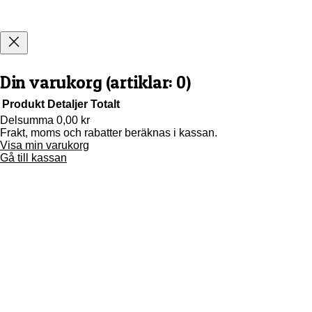
Din varukorg
(artiklar: 0)
Produkt
Detaljer
Totalt
Delsumma
0,00 kr
Frakt, moms och rabatter beräknas i kassan.
Produkter
Visa min varukorg
i
Gå till kassan
varukorg