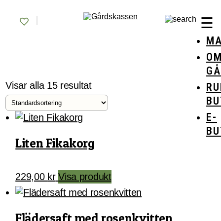
Skip
Gårdskassen
God mat från lokala gårdar
to
☰
content
MA
O
GÅ
Visar alla 15 resultat
RU
BU
E-
BU
Liten Fikakorg
229,00
kr
Visa produkt
Flädersaft med rosenkvitten