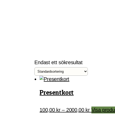
Skip
Gårdskassen
God mat från lokala gårdar
to
content
Endast ett sökresultat
Presentkort
Prisintervall
100,00
kr
–
2000,00
kr
Visa produ