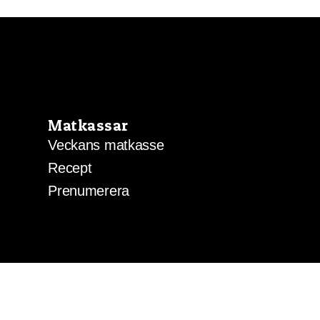
100,00 kr
till
2000,00 kr
Matkassar
Veckans matkasse
Recept
Prenumerera