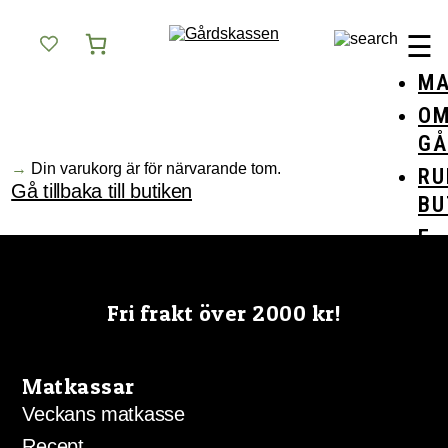
Skip
Gårdskassen
God mat från lokala gårdar
to
☰
content
MA
O
GÅ
Din varukorg är för närvarande tom.
RU
Gå tillbaka till butiken
BU
E-
BU
Fri frakt över 2000 kr!
Matkassar
Veckans matkasse
Recept