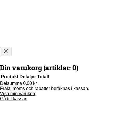
Din varukorg
(artiklar: 0)
Produkt
Detaljer
Totalt
Delsumma
0,00 kr
Frakt, moms och rabatter beräknas i kassan.
Produkter
Visa min varukorg
i
Gå till kassan
varukorg