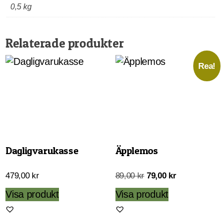
0,5 kg
Relaterade produkter
Rea!
Dagligvarukasse
Äpplemos
Det
Det
479,00
kr
89,00
kr
79,00
kr
ursprungliga
nuvarande
Visa produkt
Visa produkt
priset
priset
var:
är: