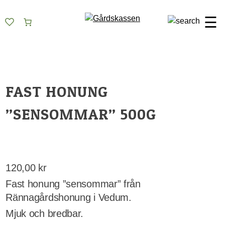
Skip
Gårdskassen
God mat från lokala gårdar
to
☰
content
FAST HONUNG
”SENSOMMAR” 500G
120,00
kr
Fast honung ”sensommar” från
Rännagårdshonung i Vedum.
Mjuk och bredbar.