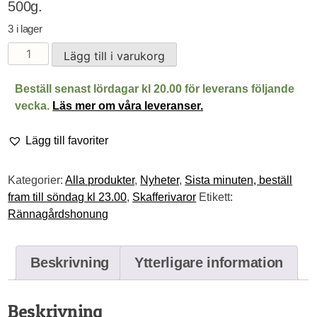
500g.
3 i lager
Fast
Lägg till i varukorg
honung
"sensommar"
Beställ senast lördagar kl 20.00 för leverans följande
500g
vecka.
Läs mer om våra leveranser.
mängd
Lägg till favoriter
Kategorier:
Alla produkter
,
Nyheter
,
Sista minuten, beställ
fram till söndag kl 23.00
,
Skafferivaror
Etikett:
Rännagårdshonung
Beskrivning
Ytterligare information
Beskrivning