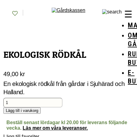
Skip
Gårdskassen
God mat från lokala gårdar
to
☰
content
MA
O
GÅ
EKOLOGISK RÖDKÅL
RU
BU
E-
49,00
kr
BU
En ekologisk rödkål från gårdar i Sjuhärad och
Halland.
Ekologisk
rödkål
mängd
Lägg till i varukorg
Beställ senast lördagar kl 20.00 för leverans följande
vecka.
Läs mer om våra leveranser.
Lägg till favoriter