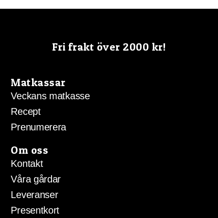
olika
alternativen
kan
väljas
Fri frakt över 2000 kr!
på
produktsidan
Matkassar
Veckans matkasse
Recept
Prenumerera
Om oss
Kontakt
Våra gårdar
Leveranser
Presentkort