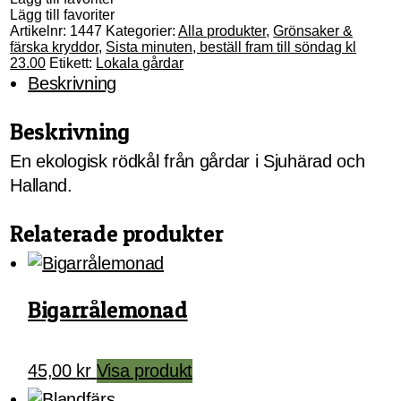
Lägg till favoriter
Artikelnr:
1447
Kategorier:
Alla produkter
,
Grönsaker &
färska kryddor
,
Sista minuten, beställ fram till söndag kl
23.00
Etikett:
Lokala gårdar
Beskrivning
Beskrivning
En ekologisk rödkål från gårdar i Sjuhärad och
Halland.
Relaterade produkter
Bigarrålemonad
45,00
kr
Visa produkt