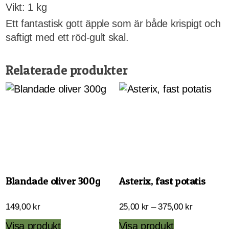
Vikt: 1 kg
Ett fantastisk gott äpple som är både krispigt och
saftigt med ett röd-gult skal.
Relaterade produkter
Blandade oliver 300g
Asterix, fast potatis
Prisinterva
149,00
kr
25,00
kr
–
375,00
kr
25,00 kr
Den
Visa produkt
Visa produkt