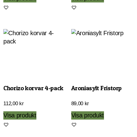
till
här
375,00 kr
produkten
har
flera
varianter.
De
olika
alternativen
kan
väljas
Chorizo korvar 4-pack
Aroniasylt Fristorp
på
produktsida
112,00
kr
89,00
kr
Visa produkt
Visa produkt