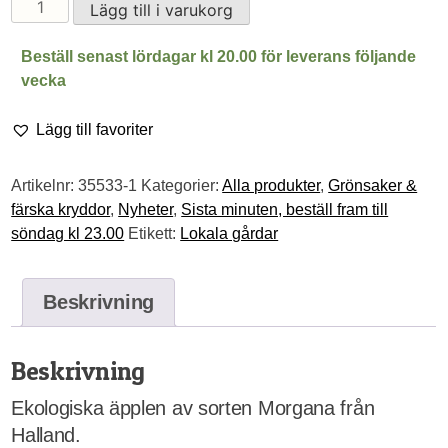
Ekologiska
Lägg till i varukorg
äpplen
av
Beställ senast lördagar kl 20.00 för leverans följande
sorten
vecka
Morgana
1
Lägg till favoriter
kg
mängd
Artikelnr:
35533-1
Kategorier:
Alla produkter
,
Grönsaker &
färska kryddor
,
Nyheter
,
Sista minuten, beställ fram till
söndag kl 23.00
Etikett:
Lokala gårdar
Beskrivning
Beskrivning
Ekologiska äpplen av sorten Morgana från
Halland.