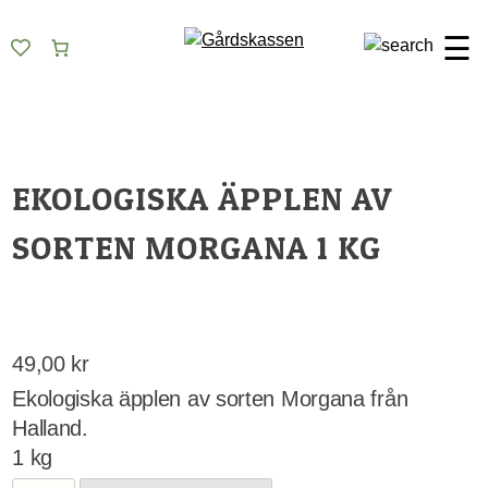
Skip
Gårdskassen
God mat från lokala gårdar
to
☰
content
EKOLOGISKA ÄPPLEN AV
SORTEN MORGANA 1 KG
49,00
kr
Ekologiska äpplen av sorten Morgana från
Halland.
1 kg