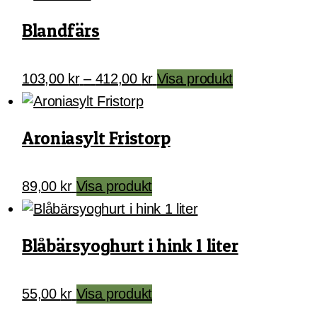
Blandfärs
Prisintervall:
Den
103,00
kr
–
412,00
kr
Visa produkt
103,00 kr
här
till
produkten
412,00 kr
har
Aroniasylt Fristorp
flera
varianter.
89,00
kr
Visa produkt
De
olika
alternativen
Blåbärsyoghurt i hink 1 liter
kan
väljas
på
55,00
kr
Visa produkt
produktsidan