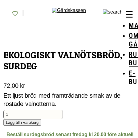
Skip
Gårdskassen
God mat från lokala gårdar
to
☰
content
MA
O
GÅ
EKOLOGISKT VALNÖTSBRÖD,
RU
BU
SURDEG
E-
BU
72,00
kr
Ett ljust bröd med framträdande smak av de
rostade valnötterna.
Ekologiskt
Valnötsbröd,
surdeg
Lägg till i varukorg
mängd
Beställ surdegsbröd senast fredag kl 20.00 före aktuell