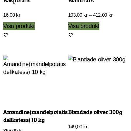
Bakpotatis
Blandfärs
Prisinter
16,00
kr
103,00
kr
–
412,00
kr
103,00 k
Den
Visa produkt
Visa produkt
till
här
412,00 k
produkten
har
flera
varianter.
De
olika
alternativen
kan
väljas
Amandine(mandelpotatis
Blandade oliver 300g
på
delikatess) 10 kg
produktsida
149,00
kr
365,00
kr