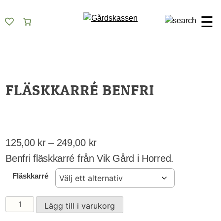
Skip
Gårdskassen
God mat från lokala gårdar
to
☰
content
FLÄSKKARRÉ BENFRI
Prisintervall:
125,00
kr
–
249,00
kr
125,00 kr
Benfri fläskkarré från Vik Gård i Horred.
till
Fläskkarré
249,00 kr
Fläskkarré
Lägg till i varukorg
benfri