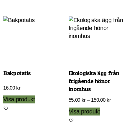
Bakpotatis
Ekologiska ägg från
frigående hönor
16,00
kr
inomhus
Visa produkt
Prisinterva
55,00
kr
–
150,00
kr
55,00 kr
Den
Visa produkt
till
här
150,00 kr
produkten