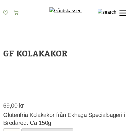
Skip
Gårdskassen
God mat från lokala gårdar
to
☰
content
GF KOLAKAKOR
69,00
kr
Glutenfria Kolakakor från Ekhaga Specialbageri i
Bredared. Ca 150g