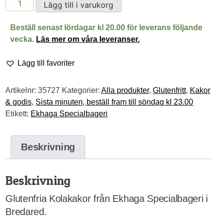
GF
Lägg till i varukorg
Kolakakor
mängd
Beställ senast lördagar kl 20.00 för leverans följande
vecka.
Läs mer om våra leveranser.
Lägg till favoriter
Artikelnr:
35727
Kategorier:
Alla produkter
,
Glutenfritt
,
Kakor
& godis
,
Sista minuten, beställ fram till söndag kl 23.00
Etikett:
Ekhaga Specialbageri
Beskrivning
Beskrivning
Glutenfria Kolakakor från Ekhaga Specialbageri i
Bredared.