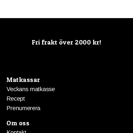
har
flera
varianter.
De
olika
Fri frakt över 2000 kr!
alternativen
kan
väljas
på
produktsida
Matkassar
Veckans matkasse
Recept
Prenumerera
Om oss
Kontakt