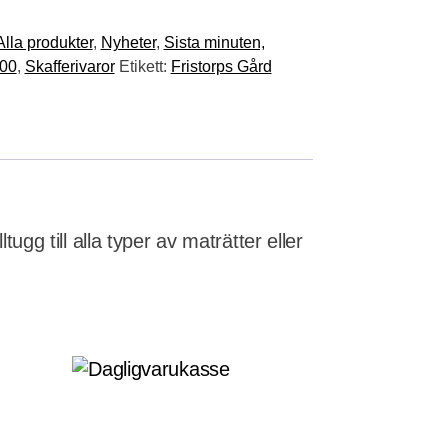
Alla produkter
,
Nyheter
,
Sista minuten,
.00
,
Skafferivaror
Etikett:
Fristorps Gård
ugg till alla typer av maträtter eller