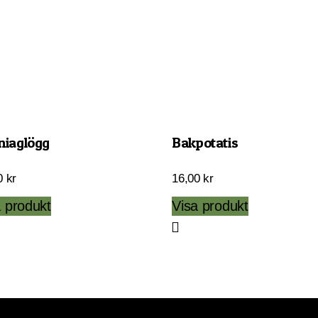
niaglögg
Bakpotatis
0
kr
16,00
kr
a produkt
Visa produkt