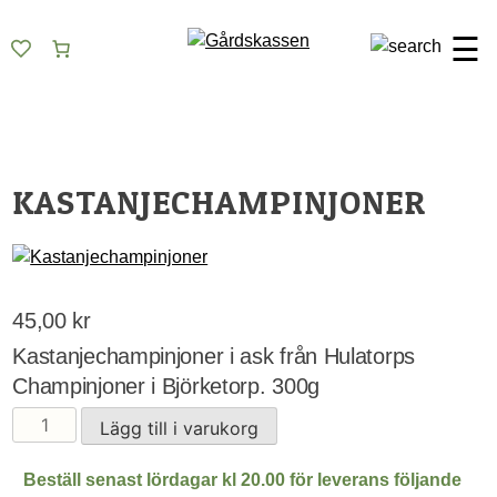
Skip
Gårdskassen
God mat från lokala gårdar
to
☰
content
KASTANJECHAMPINJONER
45,00
kr
Kastanjechampinjoner i ask från Hulatorps
Champinjoner i Björketorp. 300g
Kastanjechampinjoner
Lägg till i varukorg
mängd
Beställ senast lördagar kl 20.00 för leverans följande