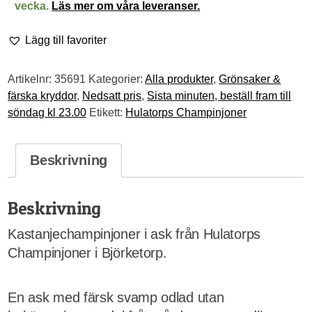
vecka.
Läs mer om våra leveranser.
Lägg till favoriter
Artikelnr:
35691
Kategorier:
Alla produkter
,
Grönsaker &
färska kryddor
,
Nedsatt pris
,
Sista minuten, beställ fram till
söndag kl 23.00
Etikett:
Hulatorps Champinjoner
Beskrivning
Beskrivning
Kastanjechampinjoner i ask från Hulatorps
Champinjoner i Björketorp.
En ask med färsk svamp odlad utan