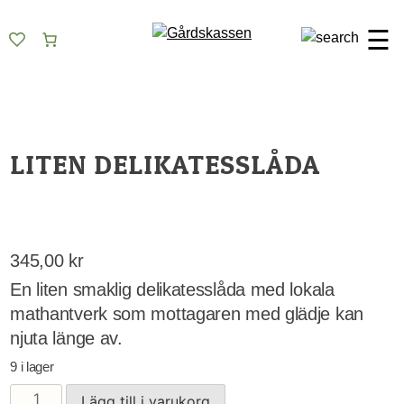
Skip
Gårdskassen
God mat från lokala gårdar
to
☰
content
LITEN DELIKATESSLÅDA
345,00
kr
En liten smaklig delikatesslåda med lokala
mathantverk som mottagaren med glädje kan
njuta länge av.
9 i lager
Liten
Lägg till i varukorg