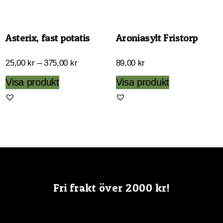
Asterix, fast potatis
Aroniasylt Fristorp
Prisintervall:
25,00
kr
–
375,00
kr
89,00
kr
25,00 kr
Den
Visa produkt
Visa produkt
till
här
375,00 kr
produkten
har
flera
varianter.
De
olika
Fri frakt över 2000 kr!
alternativen
kan
väljas