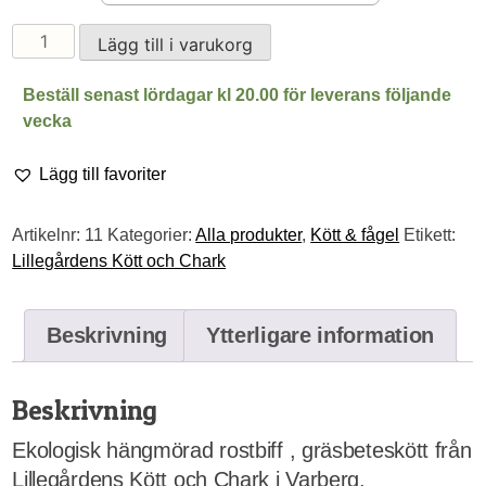
Rostbiff,
Lägg till i varukorg
gräsbeteskött
EKO
Beställ senast lördagar kl 20.00 för leverans följande
mängd
vecka
Lägg till favoriter
Artikelnr:
11
Kategorier:
Alla produkter
,
Kött & fågel
Etikett:
Lillegårdens Kött och Chark
Beskrivning
Ytterligare information
Beskrivning
Ekologisk hängmörad rostbiff , gräsbeteskött från
Lillegårdens Kött och Chark i Varberg.