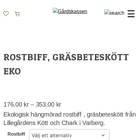
Skip
Gårdskassen
God mat från lokala gårdar
to
☰
content
ROSTBIFF, GRÄSBETESKÖTT
EKO
Prisintervall:
176,00
kr
–
353,00
kr
176,00 kr
Ekologisk hängmörad rostbiff , gräsbeteskött från
till
Lillegårdens Kött och Chark i Varberg.
353,00 kr
Rostbiff