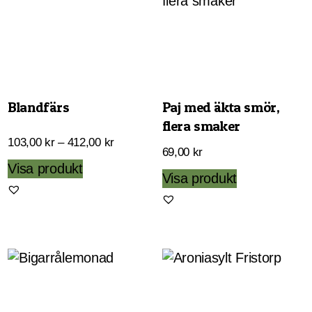
Blandfärs
Paj med äkta smör,
flera smaker
Prisintervall:
103,00
kr
–
412,00
kr
69,00
kr
103,00 kr
Den
Visa produkt
Den
Visa produkt
till
här
här
412,00 kr
produkten
produkten
har
har
flera
flera
varianter.
varianter.
De
De
olika
olika