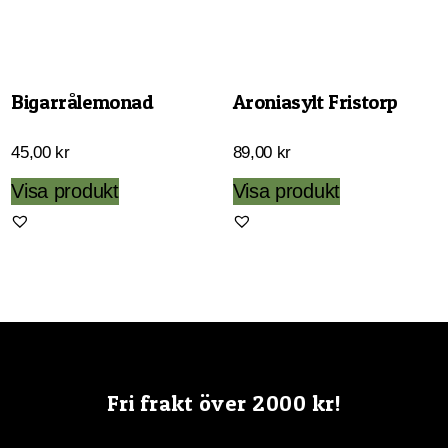
alternativen
alternativen
kan
kan
väljas
väljas
på
Bigarrålemonad
Aroniasylt Fristorp
på
produktsidan
produktsida
45,00
kr
89,00
kr
Visa produkt
Visa produkt
Fri frakt över 2000 kr!