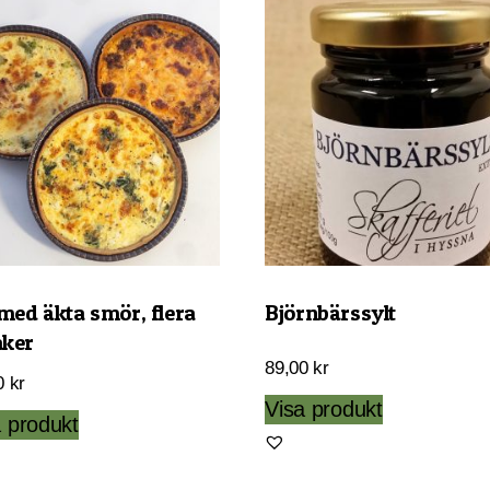
 med äkta smör, flera
Björnbärssylt
ker
89,00
kr
0
kr
Visa produkt
Den
a produkt
här
produkten