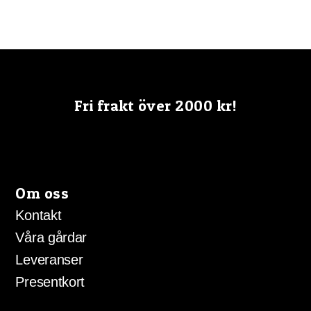
har
flera
varianter.
De
olika
Fri frakt över 2000 kr!
alternativen
kan
väljas
på
produktsidan
Om oss
Kontakt
Våra gårdar
Leveranser
Presentkort