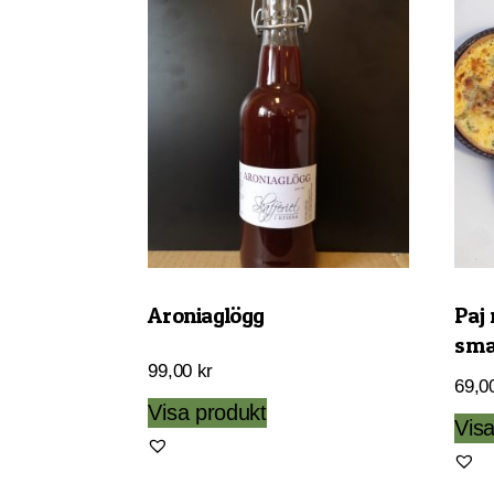
Aroniaglögg
Paj
sma
99,00
kr
69,0
Visa produkt
Vis