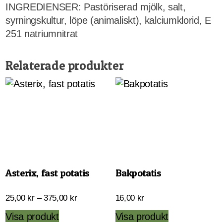
INGREDIENSER: Pastöriserad mjölk, salt,
syrningskultur, löpe (animaliskt), kalciumklorid, E
251 natriumnitrat
Relaterade produkter
Asterix, fast potatis
Bakpotatis
Prisintervall:
25,00
kr
–
375,00
kr
16,00
kr
25,00 kr
Den
Visa produkt
Visa produkt