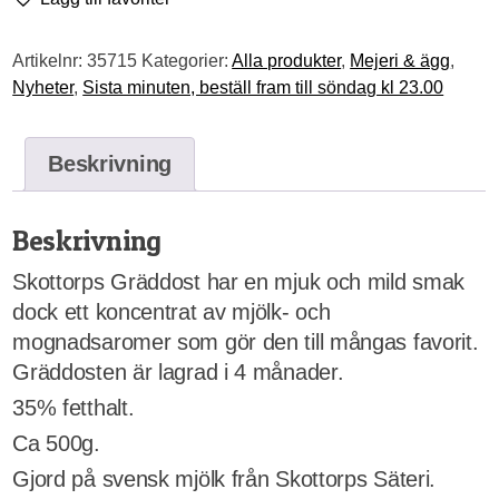
Artikelnr:
35715
Kategorier:
Alla produkter
,
Mejeri & ägg
,
Nyheter
,
Sista minuten, beställ fram till söndag kl 23.00
Beskrivning
Beskrivning
Skottorps Gräddost har en mjuk och mild smak
dock ett koncentrat av mjölk- och
mognadsaromer som gör den till mångas favorit.
Gräddosten är lagrad i 4 månader.
35% fetthalt.
Ca 500g.
Gjord på svensk mjölk från Skottorps Säteri.