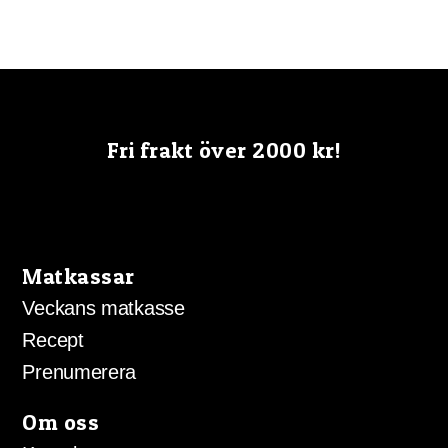
har
flera
varianter.
De
olika
Fri frakt över 2000 kr!
alternativen
kan
väljas
på
produktsida
Matkassar
Veckans matkasse
Recept
Prenumerera
Om oss