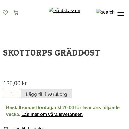
Skip
Gårdskassen
God mat från lokala gårdar
to
☰
content
SKOTTORPS GRÄDDOST
125,00
kr
Skottorps
Lägg till i varukorg
Gräddost
mängd
Beställ senast lördagar kl 20.00 för leverans följande
vecka.
Läs mer om våra leveranser.
Lägg till favoriter