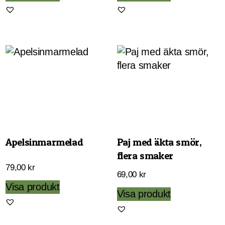
till
här
375,00 kr
produkten
har
flera
varianter.
De
olika
alternativen
kan
väljas
Apelsinmarmelad
Paj med äkta smör,
på
flera smaker
produktsidan
79,00
kr
69,00
kr
Visa produkt
Den
Visa produkt
här
produkten