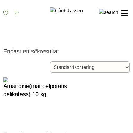
Skip
Gårdskassen
God mat från lokala gårdar
to
☰
content
Endast ett sökresultat