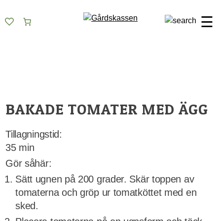
Skip
Gårdskassen
God mat från lokala gårdar
to
☰
content
BAKADE TOMATER MED ÄGG
Tillagningstid:
35 min
Gör såhär:
Sätt ugnen på 200 grader. Skär toppen av
tomaterna och gröp ur tomatköttet med en
sked.