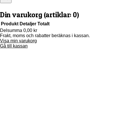
Din varukorg
(artiklar: 0)
Produkt
Detaljer
Totalt
Delsumma
0,00 kr
Frakt, moms och rabatter beräknas i kassan.
Produkter
Visa min varukorg
i
Gå till kassan
varukorg