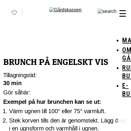
Skip
Gårdskassen
God mat från lokala gårdar
to
☰
content
MA
O
GÅ
BRUNCH PÅ ENGELSKT VIS
RU
Tillagningstid:
BU
30 min
E-
Gör såhär:
BU
Exempel på hur brunchen kan se ut:
Värm ugnen till 100° eller 75° varmluft.
Stek korven tills den är genomstekt. Lägg över
i en ugnsform och varmhåll i ugnen.