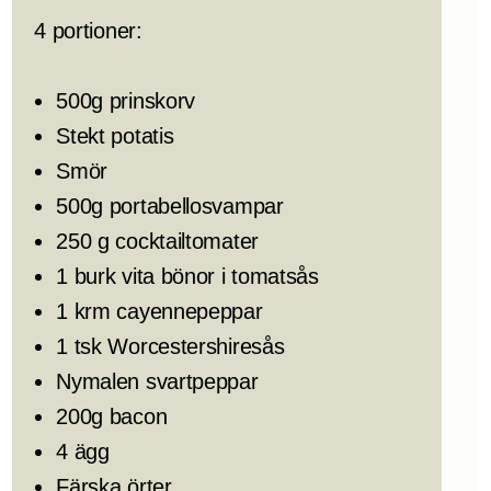
4 portioner:
500g prinskorv
Stekt potatis
Smör
500g portabellosvampar
250 g cocktailtomater
1 burk vita bönor i tomatsås
1 krm cayennepeppar
1 tsk Worcestershiresås
Nymalen svartpeppar
200g bacon
4 ägg
Färska örter