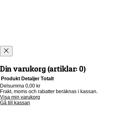
Din varukorg
(artiklar: 0)
Produkt
Detaljer
Totalt
Delsumma
0,00 kr
Frakt, moms och rabatter beräknas i kassan.
Produkter
Visa min varukorg
i
Gå till kassan
varukorg