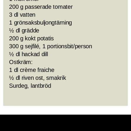
200 g passerade tomater
3 dl vatten
1 grönsaksbuljongtärning
½ dl grädde
200 g kokt potatis
300 g sejfilé, 1 portionsbit/person
½ dl hackad dill
Ostkräm:
1 dl crème fraiche
½ dl riven ost, smakrik
Surdeg, lantbröd