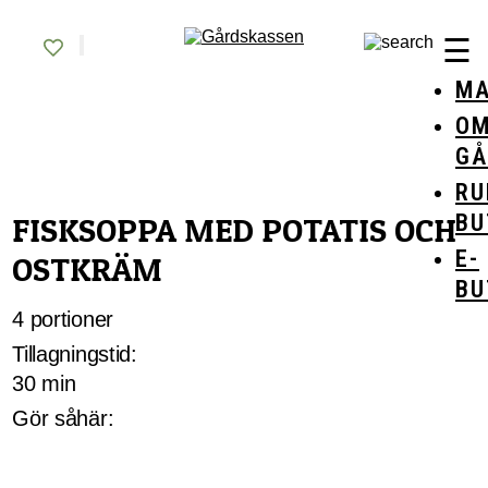
Skip
Gårdskassen
God mat från lokala gårdar
to
☰
content
MA
O
GÅ
RU
BU
FISKSOPPA MED POTATIS OCH
E-
OSTKRÄM
BU
4 portioner
Tillagningstid:
30 min
Gör såhär: