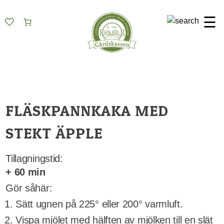
Skip
Gårdskassen
God mat från lokala gårdar
to
☰
content
FLÄSKPANNKAKA MED
STEKT ÄPPLE
Tillagningstid:
+ 60 min
Gör såhär:
Sätt ugnen på 225° eller 200° varmluft.
Vispa mjölet med hälften av mjölken till en slät