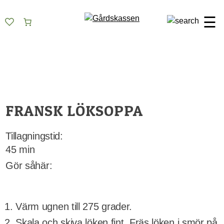
Skip
Gårdskassen
God mat från lokala gårdar
to
☰
content
FRANSK LÖKSOPPA
Tillagningstid:
45 min
Gör såhär:
Värm ugnen till 275 grader.
Skala och skiva löken fint. Fräs löken i smör på