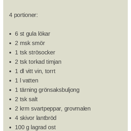
4 portioner:
6 st gula lökar
2 msk smör
1 tsk strösocker
2 tsk torkad timjan
1 dl vitt vin, torrt
1 l vatten
1 tärning grönsaksbuljong
2 tsk salt
2 krm svartpeppar, grovmalen
4 skivor lantbröd
100 g lagrad ost