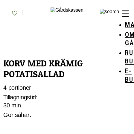
Skip
Gårdskassen
God mat från lokala gårdar
to
☰
content
MA
O
GÅ
RU
BU
KORV MED KRÄMIG
E-
POTATISALLAD
BU
4 portioner
Tillagningstid:
30 min
Gör såhär: