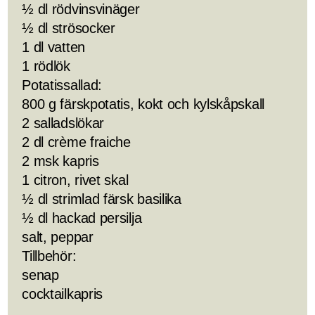
½ dl rödvinsvinäger
½ dl strösocker
1 dl vatten
1 rödlök
Potatissallad:
800 g färskpotatis, kokt och kylskåpskall
2 salladslökar
2 dl crème fraiche
2 msk kapris
1 citron, rivet skal
½ dl strimlad färsk basilika
½ dl hackad persilja
salt, peppar
Tillbehör:
senap
cocktailkapris