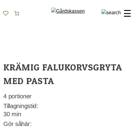
Skip
Gårdskassen
God mat från lokala gårdar
to
☰
content
KRÄMIG FALUKORVSGRYTA
MED PASTA
4 portioner
Tillagningstid:
30 min
Gör såhär: