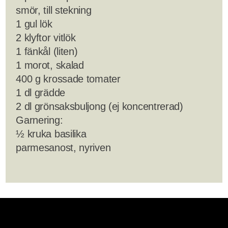
smör, till stekning
1 gul lök
2 klyftor vitlök
1 fänkål (liten)
1 morot, skalad
400 g krossade tomater
1 dl grädde
2 dl grönsaksbuljong (ej koncentrerad)
Garnering:
½ kruka basilika
parmesanost, nyriven