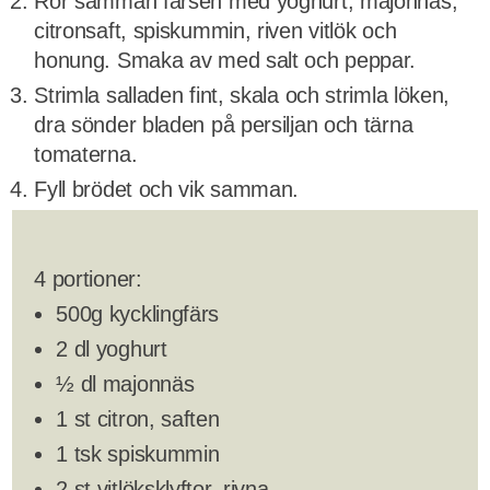
Rör samman färsen med yoghurt, majonnäs,
citronsaft, spiskummin, riven vitlök och
honung. Smaka av med salt och peppar.
Strimla salladen fint, skala och strimla löken,
dra sönder bladen på persiljan och tärna
tomaterna.
Fyll brödet och vik samman.
4 portioner:
500g kycklingfärs
2 dl yoghurt
½ dl majonnäs
1 st citron, saften
1 tsk spiskummin
2 st vitlöksklyftor, rivna