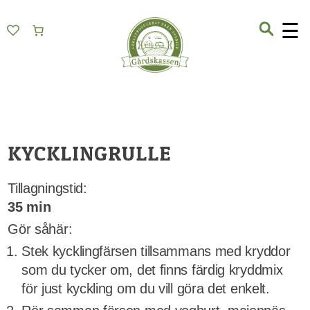
Skip
Gårdskassen
God mat från lokala gårdar
to
☰
content
KYCKLINGRULLE
Tillagningstid:
35 min
Gör såhär:
Stek kycklingfärsen tillsammans med kryddor
som du tycker om, det finns färdig kryddmix
för just kyckling om du vill göra det enkelt.