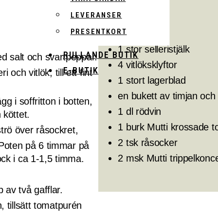
olivolja
LEVERANSER
1 gul lök
PRESENTKORT
1 morot
1 stor selleristjälk
RULLANDE BUTIK
d salt och svartpeppar.
4 vitlöksklyftor
E-BUTIK
 och vitlök, till ett fint
1 stort lagerblad
en bukett av timjan och 
gg i soffritton i botten,
1 dl rödvin
 köttet.
1 burk Mutti krossade 
strö över råsockret,
2 tsk råsocker
k Poten på 6 timmar på
2 msk Mutti trippelkonc
lock i ca 1-1,5 timma.
 av två gafflar.
n, tillsätt tomatpurén