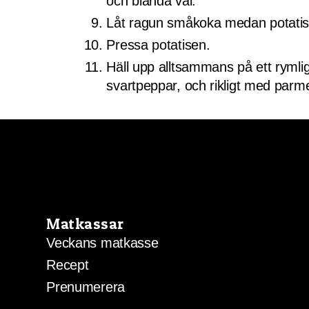
och blanda väl.
Låt ragun småkoka medan potatisen
Pressa potatisen.
Häll upp alltsammans på ett rymli
svartpeppar, och rikligt med parm
Matkassar
Veckans matkasse
Recept
Prenumerera