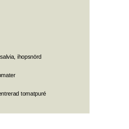
salvia, ihopsnörd
tomater
entrerad tomatpuré