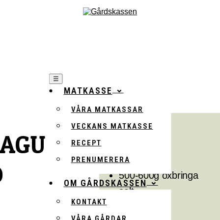
☰
MATKASSE
VÅRA MATKASSAR
VECKANS MATKASSE
RAGU
RECEPT
4 portioner:
PRENUMERERA
D
500-600g oxbringa
OM GÅRDSKASSEN
salt
KONTAKT
svartpeppar
VÅRA GÅRDAR