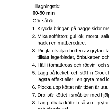
Tillagningstid:
60-90 min
Gör såhär:
Krydda bringan på bägge sidor me
Mixa soffritton; gul lök, morot, selleri
hack i en matberedare.
Ringla olivolja i botten av grytan, lä
tillsätt lagerbladet, örtbuketten och
Häll i tomatkross och rödvin, och 
Lägg på locket, och ställ in Croc
lägsta effekt eller i en gryta med 
Plocka upp köttet när tiden är ute.
Dra isär köttet i småbitar med hjälp
Lägg tillbaka köttet i såsen i gryta