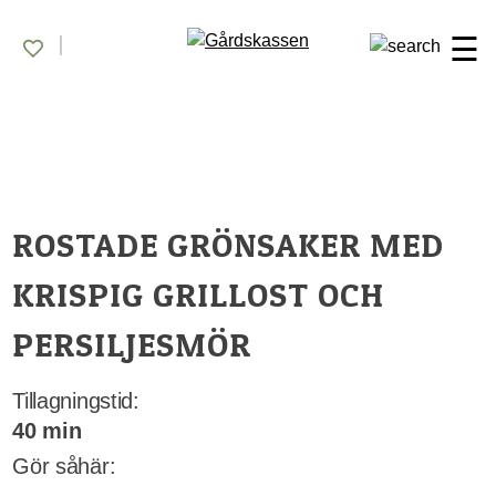
Skip
Gårdskassen
God mat från lokala gårdar
to
☰
content
ROSTADE GRÖNSAKER MED
KRISPIG GRILLOST OCH
PERSILJESMÖR
Tillagningstid:
40 min
Gör såhär: