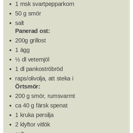
1 msk svartpepparkorn
50 g smör
salt
Panerad ost:
200g grillost
1 ägg
½ dl vetemjöl
1 dl pankoströbröd
raps/olivolja, att steka i
Örtsmör:
200 g smör, rumsvarmt
ca 40 g färsk spenat
1 kruka persilja
2 klyftor vitlök