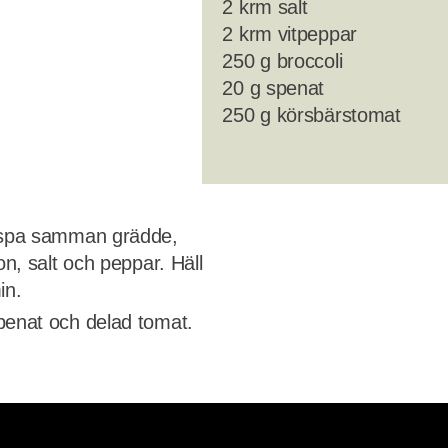
2 krm salt
2 krm vitpeppar
250 g broccoli
20 g spenat
250 g körsbärstomat
Vispa samman grädde,
on, salt och peppar. Häll
in.
penat och delad tomat.