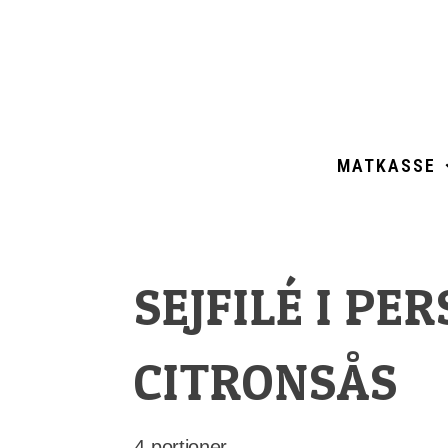
Skip
Gårdskassen
God mat från lokala gårdar
to
content
MATKASSE
SEJFILÉ I PER
CITRONSÅS
4 portioner