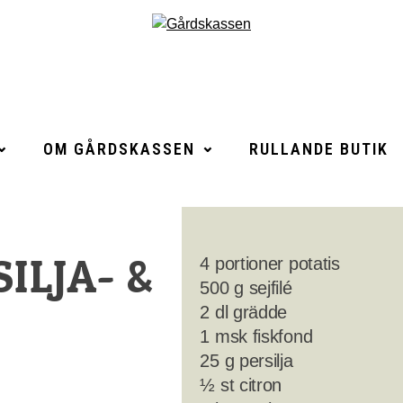
OM GÅRDSKASSEN
RULLANDE BUTIK
SILJA- &
4 portioner potatis
500 g sejfilé
2 dl grädde
1 msk fiskfond
25 g persilja
½ st citron