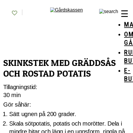
Skip
Gårdskassen
God mat från lokala gårdar
to
☰
content
MA
O
GÅ
RU
BU
SKINKSTEK MED GRÄDDSÅS
E-
OCH ROSTAD POTATIS
BU
Tillagningstid:
30 min
Gör såhär:
Sätt ugnen på 200 grader.
Skala sötpotatis, potatis och morötter. Dela i
mindre bitar och lägg i en ugnsform, ringla på