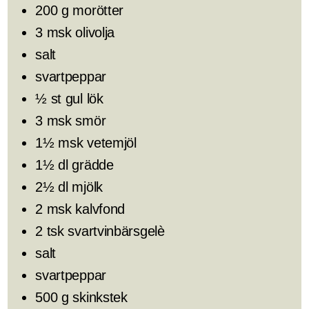
200 g morötter
3 msk olivolja
salt
svartpeppar
½ st gul lök
3 msk smör
1½ msk vetemjöl
1½ dl grädde
2½ dl mjölk
2 msk kalvfond
2 tsk svartvinbärsgelè
salt
svartpeppar
500 g skinkstek