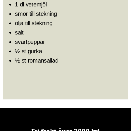
1 dl vetemjöl
smör till stekning
olja till stekning
salt
svartpeppar
½ st gurka
½ st romansallad