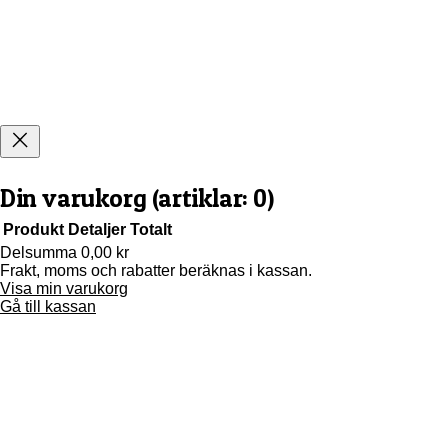
Din varukorg
(artiklar: 0)
Produkt
Detaljer
Totalt
Delsumma
0,00 kr
Frakt, moms och rabatter beräknas i kassan.
Produkter
Visa min varukorg
i
Gå till kassan
varukorg