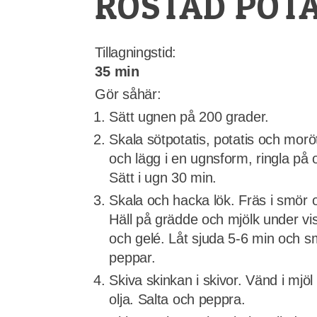
ROSTAD POTA
Tillagningstid:
35 min
Gör såhär:
Sätt ugnen på 200 grader.
Skala sötpotatis, potatis och moröt
och lägg i en ugnsform, ringla på 
Sätt i ugn 30 min.
Skala och hacka lök. Fräs i smör 
Häll på grädde och mjölk under visp
och gelé. Låt sjuda 5-6 min och 
peppar.
Skiva skinkan i skivor. Vänd i mjö
olja. Salta och peppra.