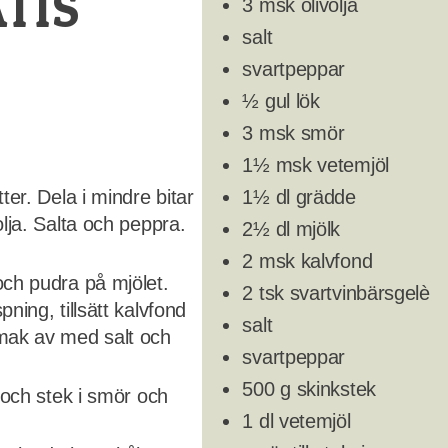
TIS
3 msk olivolja
salt
svartpeppar
½ gul lök
3 msk smör
1½ msk vetemjöl
ter. Dela i mindre bitar
1½ dl grädde
olja. Salta och peppra.
2½ dl mjölk
2 msk kalvfond
och pudra på mjölet.
2 tsk svartvinbärsgelè
ning, tillsätt kalvfond
salt
smak av med salt och
svartpeppar
500 g skinkstek
l och stek i smör och
1 dl vetemjöl