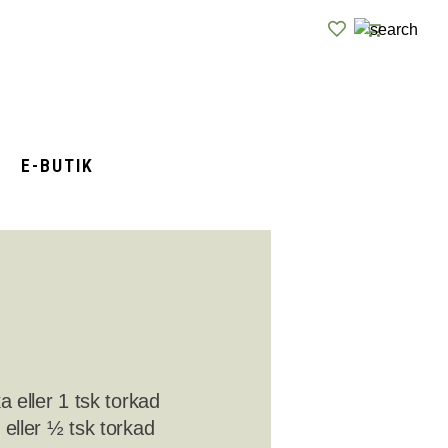
E-BUTIK
a eller 1 tsk torkad
eller ½ tsk torkad