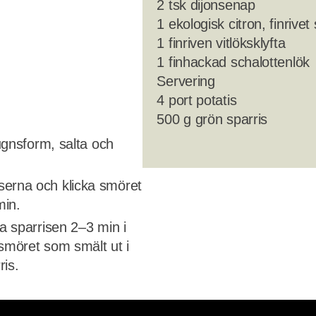
2 tsk dijonsenap
1 ekologisk citron, finrivet 
1 finriven vitlöksklyfta
1 finhackad schalottenlök
Servering
4 port potatis
500 g grön sparris
 ugnsform, salta och
serna och klicka smöret
min.
ka sparrisen 2–3 min i
 smöret som smält ut i
ris.