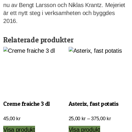
nu av Bengt Larsson och Niklas Krantz. Mejeriet
är ett nytt steg i verksamheten och byggdes
2016.
Relaterade produkter
Creme fraiche 3 dl
Asterix, fast potatis
Prisinterva
45,00
kr
25,00
kr
–
375,00
kr
25,00 kr
Den
Visa produkt
Visa produkt