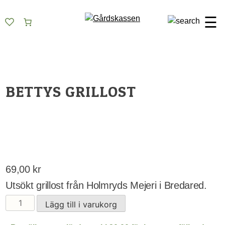
Skip
Gårdskassen
God mat från lokala gårdar
to
☰
content
BETTYS GRILLOST
69,00
kr
Utsökt grillost från Holmryds Mejeri i Bredared.
Bettys
Lägg till i varukorg
grillost
mängd