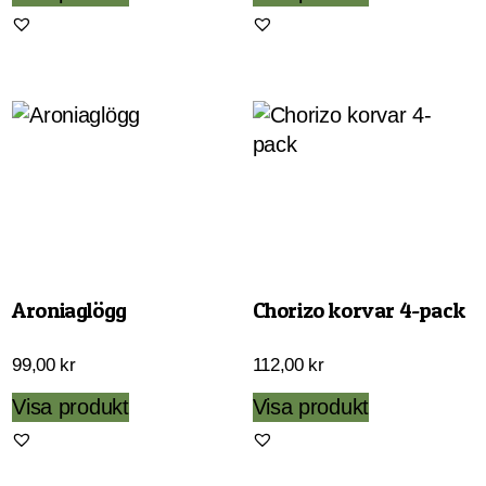
till
här
375,00 kr
produkten
har
flera
varianter.
De
olika
alternativen
kan
väljas
Aroniaglögg
Chorizo korvar 4-pack
på
produktsida
99,00
kr
112,00
kr
Visa produkt
Visa produkt