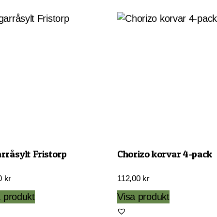
rråsylt Fristorp
Chorizo korvar 4-pack
0
kr
112,00
kr
a produkt
Visa produkt