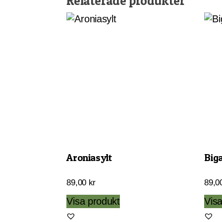
Relaterade produkter
Aroniasylt
Biga
89,00
kr
89,0
Visa produkt
Vis