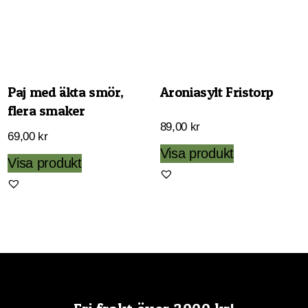
Paj med äkta smör,
Aroniasylt Fristorp
flera smaker
89,00
kr
69,00
kr
Visa produkt
Den
Visa produkt
här
produkten
har
flera
varianter.
De
olika