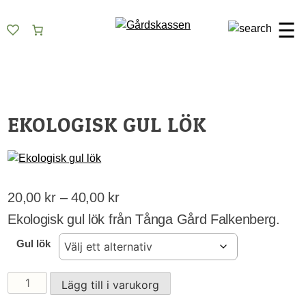
Skip
Gårdskassen
God mat från lokala gårdar
to
☰
content
EKOLOGISK GUL LÖK
Prisintervall:
20,00
kr
–
40,00
kr
20,00 kr
Ekologisk gul lök från Tånga Gård Falkenberg.
till
Gul lök
40,00 kr
Ekologisk
Lägg till i varukorg
gul