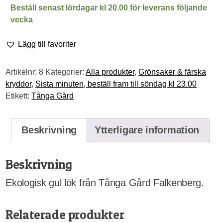
lök
Beställ senast lördagar kl 20.00 för leverans följande
mängd
vecka
Lägg till favoriter
Artikelnr:
8
Kategorier:
Alla produkter
,
Grönsaker & färska
kryddor
,
Sista minuten, beställ fram till söndag kl 23.00
Etikett:
Tånga Gård
Beskrivning
Ytterligare information
Beskrivning
Ekologisk gul lök från Tånga Gård Falkenberg.
Relaterade produkter