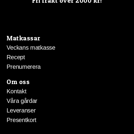
Fri frakt över 2000 kr!
alternativen
kan
väljas
på
produktsidan
Matkassar
Veckans matkasse
Recept
Prenumerera
Om oss
Kontakt
Våra gårdar
Leveranser
Presentkort