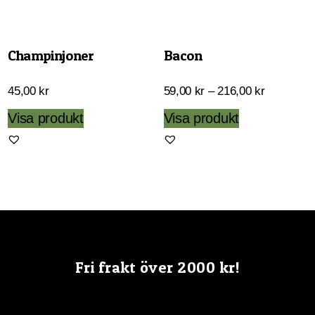
kan
väljas
på
Champinjoner
Bacon
produktsidan
Prisinterva
45,00
kr
59,00
kr
–
216,00
kr
59,00 kr
Den
Visa produkt
Visa produkt
till
här
216,00 kr
produkten
har
flera
varianter.
De
olika
Fri frakt över 2000 kr!
alternativen
kan
väljas