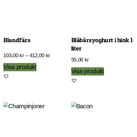
Blandfärs
Blåbärsyoghurt i hink 1
liter
Prisintervall:
103,00
kr
–
412,00
kr
55,00
kr
103,00 kr
Den
Visa produkt
Visa produkt
till
här
412,00 kr
produkten
har
flera
varianter.
De
olika
alternativen