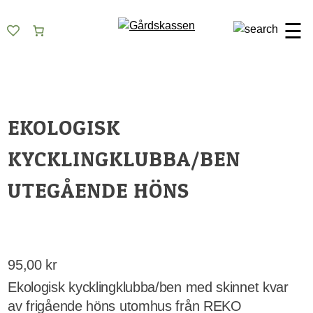
Skip
Gårdskassen
God mat från lokala gårdar
to
☰
content
EKOLOGISK
KYCKLINGKLUBBA/BEN
UTEGÅENDE HÖNS
95,00
kr
Ekologisk kycklingklubba/ben med skinnet kvar
av frigående höns utomhus från REKO