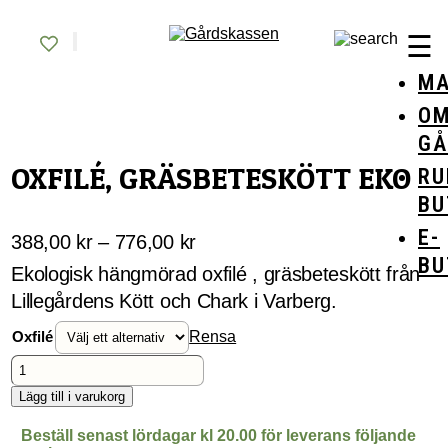
Skip
Gårdskassen
God mat från lokala gårdar
to
☰
content
MA
O
GÅ
OXFILÉ, GRÄSBETESKÖTT EKO
RU
BU
E-
Prisintervall:
388,00
kr
–
776,00
kr
BU
388,00 kr
Ekologisk hängmörad oxfilé , gräsbeteskött från
till
Lillegårdens Kött och Chark i Varberg.
776,00 kr
Oxfilé
Rensa
Oxfilé,
gräsbeteskött
EKO
Lägg till i varukorg
mängd
Beställ senast lördagar kl 20.00 för leverans följande