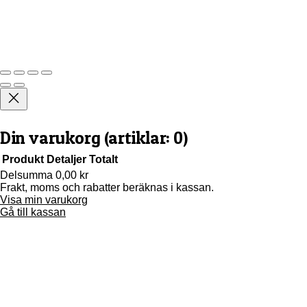
Din varukorg
(artiklar: 0)
Produkt
Detaljer
Totalt
Delsumma
0,00 kr
Frakt, moms och rabatter beräknas i kassan.
Produkter
Visa min varukorg
i
Gå till kassan
varukorg