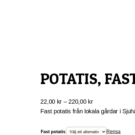
Skip
Gårdskassen
God mat från lokala gårdar
to
content
POTATIS, FAS
Prisintervall:
22,00
kr
–
220,00
kr
22,00 kr
Fast potatis från lokala gårdar i Sju
till
220,00 kr
Fast potatis
Rensa