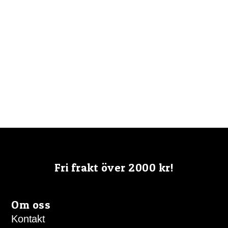
väljas
på
produktsidan
Fri frakt över 2000 kr!
Om oss
Kontakt