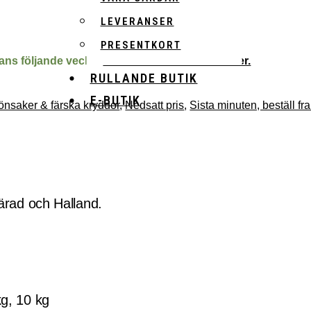
LEVERANSER
PRESENTKORT
erans följande vecka.
Läs mer om våra leveranser.
RULLANDE BUTIK
E-BUTIK
önsaker & färska kryddor
,
Nedsatt pris
,
Sista minuten, beställ fr
härad och Halland.
kg, 10 kg