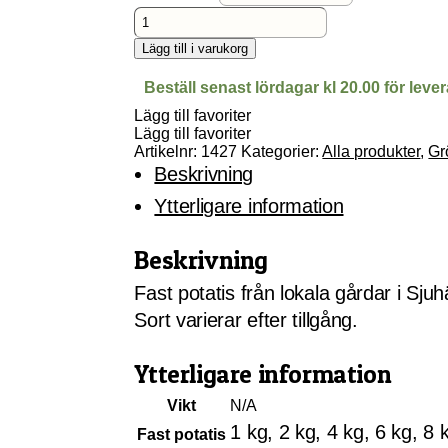
Potatis,
fast
varierande
Lägg till i varukorg
sort
mängd
Beställ senast lördagar kl 20.00 för lev
Lägg till favoriter
Lägg till favoriter
Artikelnr:
1427
Kategorier:
Alla produkter
,
Gr
Beskrivning
Ytterligare information
Beskrivning
Fast potatis från lokala gårdar i Sju
Sort varierar efter tillgång.
Ytterligare information
Vikt
N/A
1 kg, 2 kg, 4 kg, 6 kg, 8 
Fast potatis