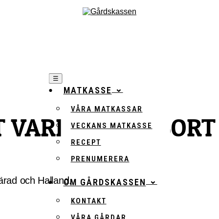
☰
MATKASSE
VÅRA MATKASSAR
T VARIERANDE SORT
VECKANS MATKASSE
RECEPT
PRENUMERERA
härad och Halland.
OM GÅRDSKASSEN
KONTAKT
VÅRA GÅRDAR