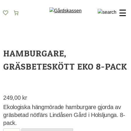
Skip
Gårdskassen
God mat från lokala gårdar
to
☰
content
HAMBURGARE,
GRÄSBETESKÖTT EKO 8-PACK
249,00
kr
Ekologiska hängmörade hamburgare gjorda av
gräsbetad nötfärs Lindåsen Gård i Holsljunga. 8-
pack.