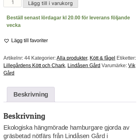
Hamburgare,
Lägg till i varukorg
gräsbeteskött
EKO
Beställ senast lördagar kl 20.00 för leverans följande
8-
vecka
pack
mängd
Lägg till favoriter
Artikelnr:
44
Kategorier:
Alla produkter
,
Kött & fågel
Etiketter:
Lillegårdens Kött och Chark
,
Lindåsen Gård
Varumärke:
Vik
Gård
Beskrivning
Beskrivning
Ekologiska hängmörade hamburgare gjorda av
gräsbetad nötfärs från Lindåsen Gård i