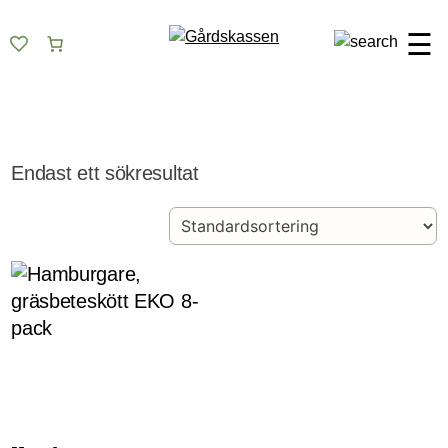
Skip
Gårdskassen
God mat från lokala gårdar
to
☰
content
Endast ett sökresultat