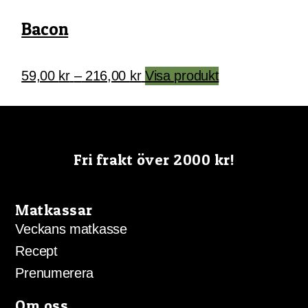
alternativen
Bacon
kan
väljas
på
Prisintervall:
Den
59,00
kr
–
216,00
kr
Visa produkt
produktsidan
59,00 kr
här
till
produkten
216,00 kr
har
flera
Fri frakt över 2000 kr!
varianter.
De
olika
Matkassar
alternativen
Veckans matkasse
kan
Recept
väljas
Prenumerera
på
produktsidan
Om oss