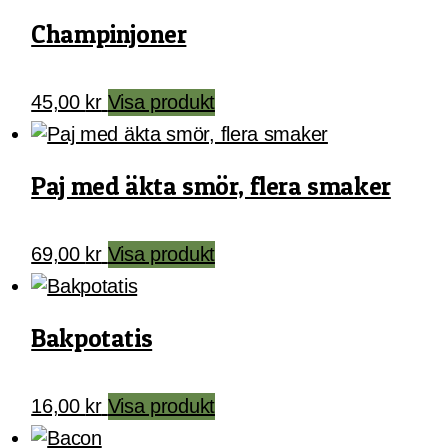
Champinjoner
45,00
kr
Visa produkt
Paj med äkta smör, flera smaker
Den
69,00
kr
Visa produkt
här
produkten
har
Bakpotatis
flera
varianter.
16,00
kr
Visa produkt
De
olika