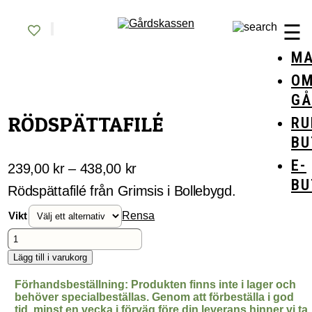
Skip
Gårdskassen
God mat från lokala gårdar
to
☰
content
MA
O
GÅ
RÖDSPÄTTAFILÉ
RU
BU
E-
Prisintervall:
239,00
kr
–
438,00
kr
BU
239,00 kr
Rödspättafilé från Grimsis i Bollebygd.
till
Vikt
Rensa
438,00 kr
Rödspättafilé
mängd
Lägg till i varukorg
Förhandsbeställning: Produkten finns inte i lager och
behöver specialbeställas. Genom att förbeställa i god
tid, minst en vecka i förväg före din leverans hinner vi ta