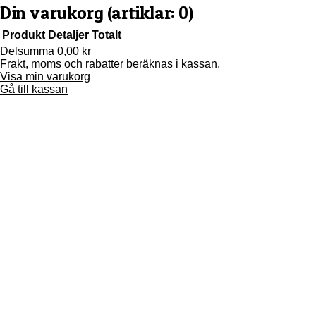
Din varukorg
(artiklar: 0)
Produkt
Detaljer
Totalt
Delsumma
0,00 kr
Frakt, moms och rabatter beräknas i kassan.
Produkter
Visa min varukorg
i
Gå till kassan
varukorg