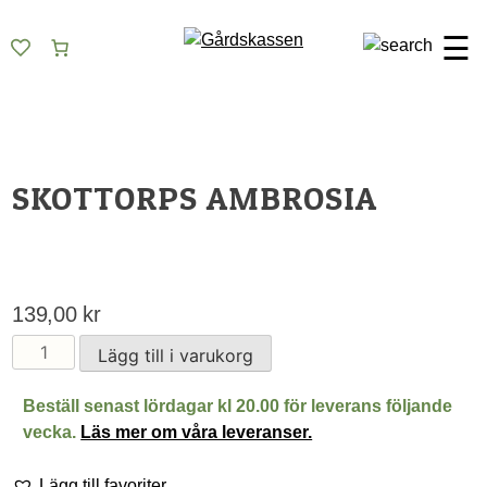
Skip
Gårdskassen
God mat från lokala gårdar
to
☰
content
SKOTTORPS AMBROSIA
139,00
kr
Skottorps
Lägg till i varukorg
Ambrosia
mängd
Beställ senast lördagar kl 20.00 för leverans följande
vecka.
Läs mer om våra leveranser.
Lägg till favoriter