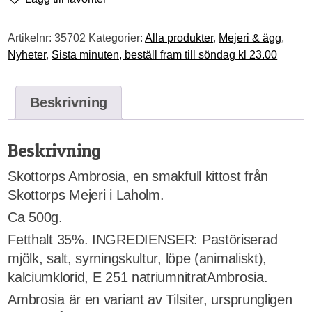
Artikelnr:
35702
Kategorier:
Alla produkter
,
Mejeri & ägg
,
Nyheter
,
Sista minuten, beställ fram till söndag kl 23.00
Beskrivning
Beskrivning
Skottorps Ambrosia, en smakfull kittost från
Skottorps Mejeri i Laholm.
Ca 500g.
Fetthalt 35%. INGREDIENSER: Pastöriserad
mjölk, salt, syrningskultur, löpe (animaliskt),
kalciumklorid, E 251 natriumnitratAmbrosia.
Ambrosia är en variant av Tilsiter, ursprungligen