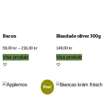
Bacon
Blandade oliver 300g
Prisintervall:
59,00
kr
–
216,00
kr
149,00
kr
59,00 kr
Den
Visa produkt
Visa produkt
till
här
216,00 kr
produkten
har
flera
Rea!
varianter.
De
olika