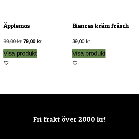
alternativen
kan
väljas
Äpplemos
Biancas kräm fräsch
på
produktsidan
Det
Det
89,00
kr
79,00
kr
39,00
kr
ursprungliga
nuvarande
Visa produkt
Visa produkt
priset
priset
var:
är:
89,00 kr.
79,00 kr.
Fri frakt över 2000 kr!