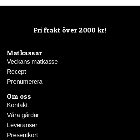
priset
priset
var:
är:
89,00 kr.
79,00 kr.
Fri frakt över 2000 kr!
Matkassar
Veckans matkasse
Recept
Prenumerera
Om oss
Kontakt
Våra gårdar
Leveranser
Presentkort