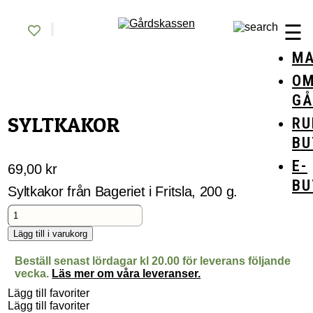
Skip
Gårdskassen
God mat från lokala gårdar
to
☰
content
MA
O
GÅ
SYLTKAKOR
RU
BU
E-
69,00
kr
BU
Syltkakor från Bageriet i Fritsla, 200 g.
Syltkakor
mängd
Lägg till i varukorg
Beställ senast lördagar kl 20.00 för leverans följande
vecka.
Läs mer om våra leveranser.
Lägg till favoriter
Lägg till favoriter