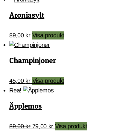
Aroniasylt
89,00
kr
Visa produkt
Champinjoner
45,00
kr
Visa produkt
Rea!
Äpplemos
Det
Det
89,00
kr
79,00
kr
Visa produkt
ursprungliga
nuvarande