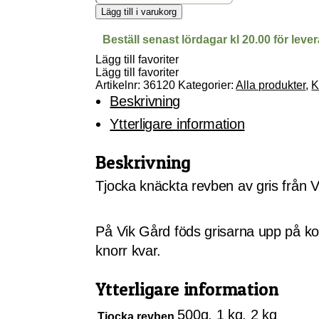
revben
Lägg till i varukorg
mängd
Beställ senast lördagar kl 20.00 för leve
Lägg till favoriter
Lägg till favoriter
Artikelnr:
36120
Kategorier:
Alla produkter
,
K
Beskrivning
Ytterligare information
Beskrivning
Tjocka knäckta revben av gris från V
På Vik Gård föds grisarna upp på konve
knorr kvar.
Ytterligare information
500g, 1 kg, 2 kg
Tjocka revben