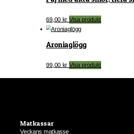
Den
69,00
kr
Visa produkt
här
produkten
har
Aroniaglögg
flera
varianter.
99,00
kr
Visa produkt
De
olika
alternativen
kan
väljas
på
produktsidan
Matkassar
Veckans matkasse