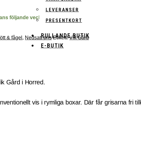
LEVERANSER
rans följande vecka
PRESENTKORT
RULLANDE BUTIK
ött & fågel
,
Nedsatt pris
Etikett:
Vik Gård
E-BUTIK
ik Gård i Horred.
ntionellt vis i rymliga boxar. Där får grisarna fri til