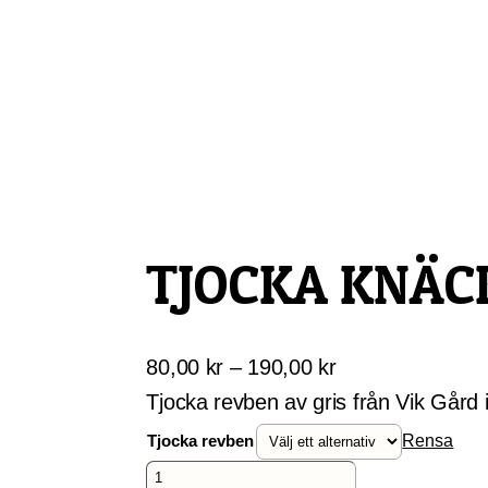
Skip
Gårdskassen
God mat från lokala gårdar
to
content
TJOCKA KNÄC
Prisintervall:
80,00
kr
–
190,00
kr
80,00 kr
Tjocka revben av gris från Vik Gård 
till
Tjocka revben
Rensa
190,00 kr
Tjocka
knäckta