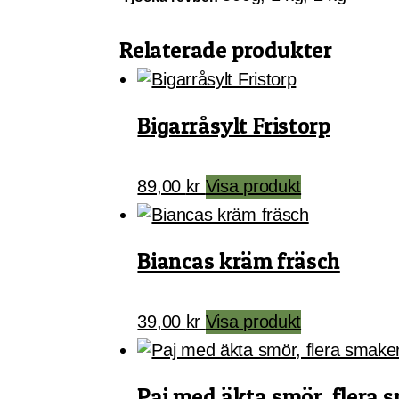
Relaterade produkter
Bigarråsylt Fristorp
89,00
kr
Visa produkt
Biancas kräm fräsch
39,00
kr
Visa produkt
Paj med äkta smör, flera 