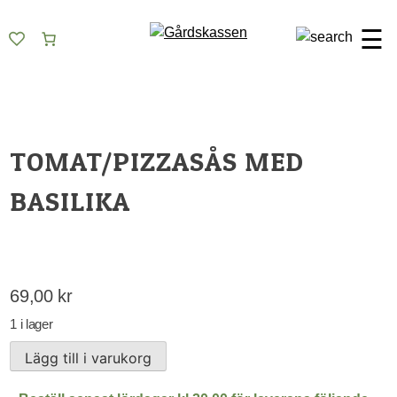
Skip
Gårdskassen
God mat från lokala gårdar
to
☰
content
TOMAT/PIZZASÅS MED
BASILIKA
69,00
kr
1 i lager
Tomat/pizzasås
Lägg till i varukorg
med
basilika