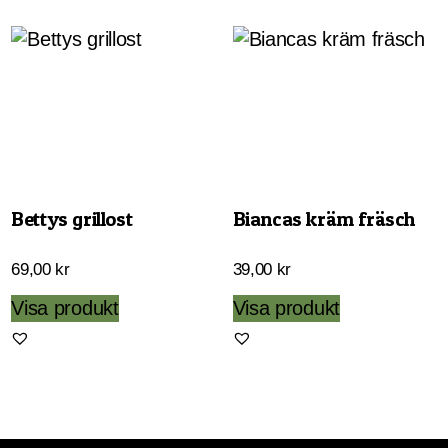
har
flera
varianter.
De
olika
alternativen
kan
väljas
Bettys grillost
Biancas kräm fräsch
på
produktsida
69,00
kr
39,00
kr
Visa produkt
Visa produkt