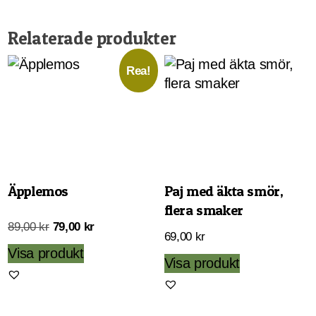
Relaterade produkter
Rea!
Äpplemos
Paj med äkta smör,
flera smaker
Det
Det
89,00
kr
79,00
kr
69,00
kr
ursprungliga
nuvarande
Visa produkt
Den
Visa produkt
priset
priset
här
var:
är:
produkten
89,00 kr.
79,00 kr.