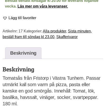
Beställ senast lördagar kl 20.00 för leverans följande
mängd
vecka.
Läs mer om våra leveranser.
Lägg till favoriter
Artikelnr:
17
Kategorier:
Alla produkter
,
Sista minuten,
beställ fram till söndag kl 23.00
,
Skafferivaror
Beskrivning
Beskrivning
Tomatsås från Fristorp i Västra Tunhem. Passar
utmärkt kall som varm på pizza, pasta eller
kanske en god smörgås. Innehåll: Tomat, lök,
basilika, havssalt, vinäger, socker, svartpeppar.
180 ml.