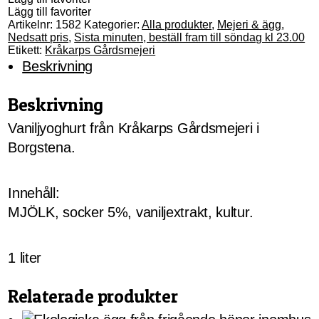
Lägg till favoriter
Artikelnr:
1582
Kategorier:
Alla produkter
,
Mejeri & ägg
,
Nedsatt pris
,
Sista minuten, beställ fram till söndag kl 23.00
Etikett:
Kråkarps Gårdsmejeri
Beskrivning
Beskrivning
Vaniljyoghurt från Kråkarps Gårdsmejeri i
Borgstena.
Innehåll:
MJÖLK, socker 5%, vaniljextrakt, kultur.
1 liter
Relaterade produkter