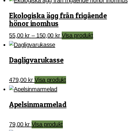
Ekologiska ägg från frigående
hönor inomhus
Prisintervall:
Den
55,00
kr
–
150,00
kr
Visa produkt
55,00 kr
här
till
produkten
150,00 kr
har
Dagligvarukasse
flera
varianter.
479,00
kr
Visa produkt
De
olika
alternativen
Apelsinmarmelad
kan
väljas
på
79,00
kr
Visa produkt
produktsidan