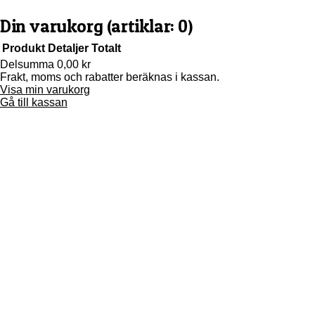
Din varukorg
(artiklar: 0)
Produkt
Detaljer
Totalt
Delsumma
0,00 kr
Frakt, moms och rabatter beräknas i kassan.
Produkter
Visa min varukorg
i
Gå till kassan
varukorg