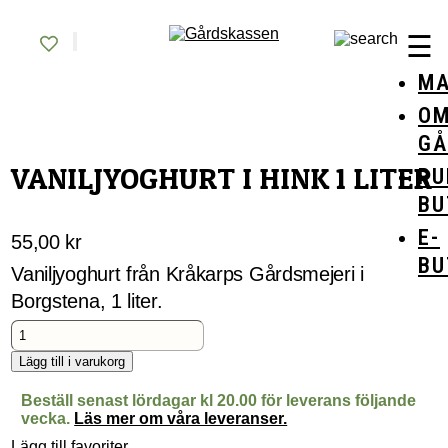
Skip
Gårdskassen
God mat från lokala gårdar
to
☰
content
MA
O
GÅ
VANILJYOGHURT I HINK 1 LITER
RU
BU
E-
55,00
kr
BU
Vaniljyoghurt från Kråkarps Gårdsmejeri i
Borgstena, 1 liter.
Vaniljyoghurt
i
hink
Lägg till i varukorg
1
liter
Beställ senast lördagar kl 20.00 för leverans följande
mängd
vecka.
Läs mer om våra leveranser.
Lägg till favoriter