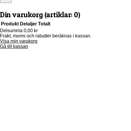
Din varukorg
(artiklar: 0)
Produkt
Detaljer
Totalt
Delsumma
0,00 kr
Frakt, moms och rabatter beräknas i kassan.
Produkter
Visa min varukorg
i
Gå till kassan
varukorg