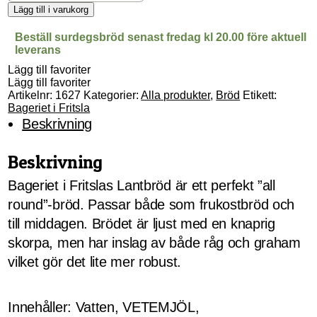
surdegsbröd
Lägg till i varukorg
mängd
Beställ surdegsbröd senast fredag kl 20.00 före aktuell
leverans
Lägg till favoriter
Lägg till favoriter
Artikelnr:
1627
Kategorier:
Alla produkter
,
Bröd
Etikett:
Bageriet i Fritsla
Beskrivning
Beskrivning
Bageriet i Fritslas Lantbröd är ett perfekt ”all
round”-bröd. Passar både som frukostbröd och
till middagen. Brödet är ljust med en knaprig
skorpa, men har inslag av både råg och graham
vilket gör det lite mer robust.
Innehåller: Vatten, VETEMJÖL,