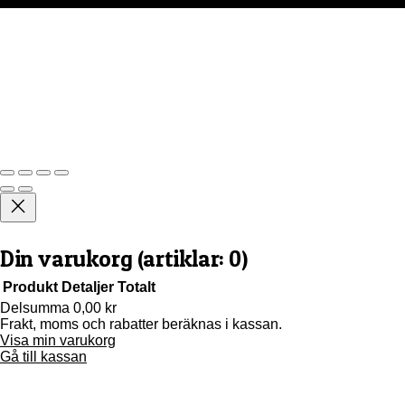
Din varukorg
(artiklar: 0)
Produkt
Detaljer
Totalt
Delsumma
0,00 kr
Frakt, moms och rabatter beräknas i kassan.
Produkter
Visa min varukorg
i
Gå till kassan
varukorg