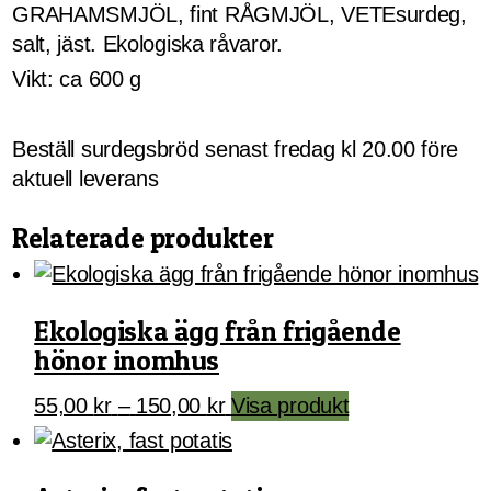
GRAHAMSMJÖL, fint RÅGMJÖL, VETEsurdeg,
salt, jäst. Ekologiska råvaror.
Vikt: ca 600 g
Beställ surdegsbröd senast fredag kl 20.00 före
aktuell leverans
Relaterade produkter
Ekologiska ägg från frigående
hönor inomhus
Prisintervall:
Den
55,00
kr
–
150,00
kr
Visa produkt
55,00 kr
här
till
produkten
150,00 kr
har