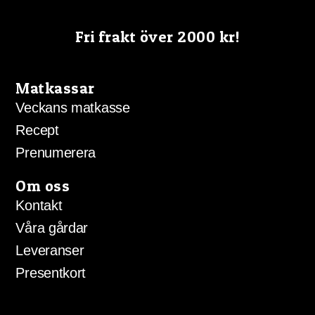
kan
väljas
Fri frakt över 2000 kr!
på
produktsidan
Matkassar
Veckans matkasse
Recept
Prenumerera
Om oss
Kontakt
Våra gårdar
Leveranser
Presentkort