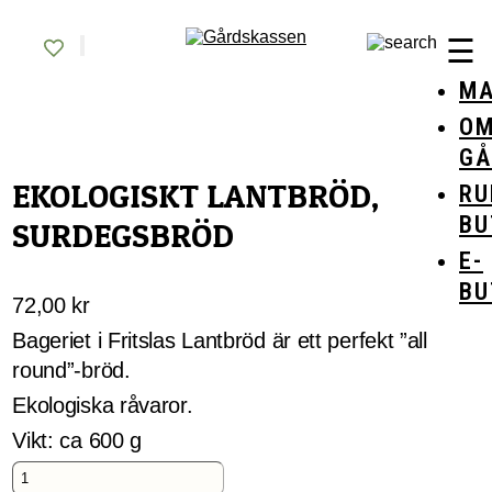
Skip
Gårdskassen
God mat från lokala gårdar
to
☰
content
MA
O
GÅ
EKOLOGISKT LANTBRÖD,
RU
BU
SURDEGSBRÖD
E-
BU
72,00
kr
Bageriet i Fritslas Lantbröd är ett perfekt ”all
round”-bröd.
Ekologiska råvaror.
Vikt: ca 600 g
Ekologiskt
Lantbröd,