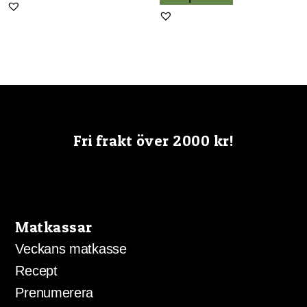
var:
är:
89,00 kr.
79,00 kr.
Fri frakt över 2000 kr!
Matkassar
Veckans matkasse
Recept
Prenumerera