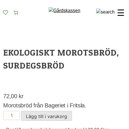
Skip
Gårdskassen
God mat från lokala gårdar
to
☰
content
EKOLOGISKT MOROTSBRÖD,
SURDEGSBRÖD
72,00
kr
Morotsbröd från Bageriet i Fritsla.
Ekologiskt
Lägg till i varukorg
Morotsbröd,
surdegsbröd