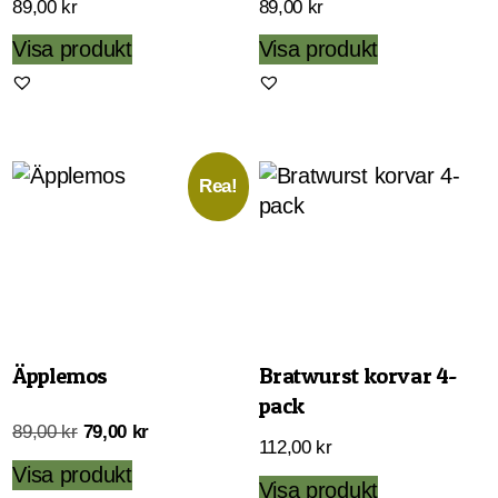
89,00
kr
89,00
kr
Visa produkt
Visa produkt
Rea!
Äpplemos
Bratwurst korvar 4-
pack
Det
Det
89,00
kr
79,00
kr
112,00
kr
ursprungliga
nuvarande
Visa produkt
Visa produkt
priset
priset