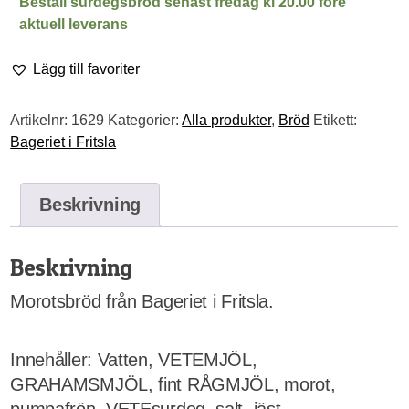
Beställ surdegsbröd senast fredag kl 20.00 före
mängd
aktuell leverans
Lägg till favoriter
Artikelnr:
1629
Kategorier:
Alla produkter
,
Bröd
Etikett:
Bageriet i Fritsla
Beskrivning
Beskrivning
Morotsbröd från Bageriet i Fritsla.
Innehåller: Vatten, VETEMJÖL,
GRAHAMSMJÖL, fint RÅGMJÖL, morot,
pumpafrön, VETEsurdeg, salt, jäst.