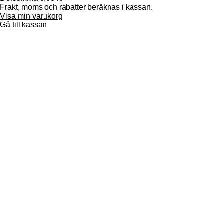
Frakt, moms och rabatter beräknas i kassan.
Produkter
Visa min varukorg
i
Gå till kassan
varukorg