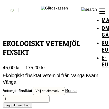
Skip
Gårdskassen
God mat från lokala gårdar
to
☰
content
MA
O
GÅ
EKOLOGISKT VETEMJÖL
RU
BU
FINSIKT
E-
BU
Prisintervall:
45,00
kr
–
175,00
kr
45,00 kr
Ekologiskt finsiktat vetemjöl från Vänga Kvarn i
till
Vänga.
175,00 kr
Vetemjöl finsiktat
Rensa
Ekologiskt
vetemjöl
finsikt
Lägg till i varukorg