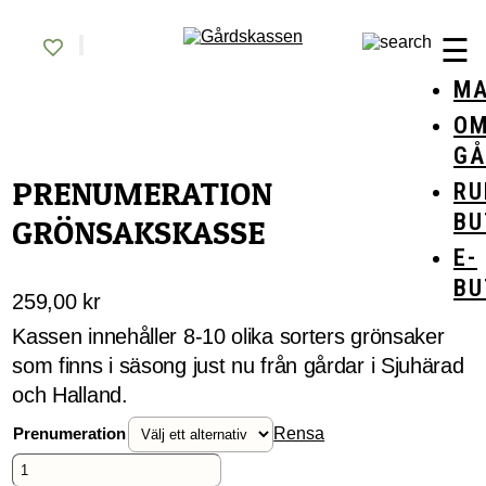
Skip
Gårdskassen
God mat från lokala gårdar
to
☰
content
MA
O
GÅ
PRENUMERATION
RU
BU
GRÖNSAKSKASSE
E-
BU
259,00
kr
Kassen innehåller 8-10 olika sorters grönsaker
som finns i säsong just nu från gårdar i Sjuhärad
och Halland.
Prenumeration
Rensa
Prenumeration
Grönsakskasse