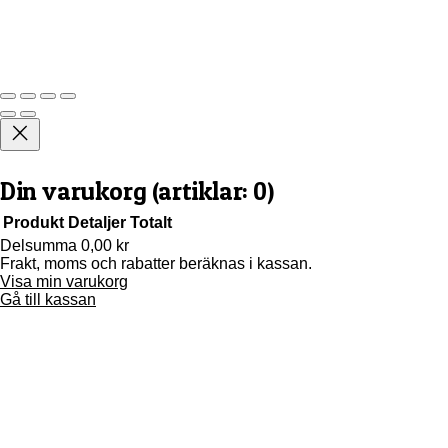
Din varukorg
(artiklar: 0)
Produkt
Detaljer
Totalt
Delsumma
0,00 kr
Frakt, moms och rabatter beräknas i kassan.
Produkter
Visa min varukorg
i
Gå till kassan
varukorg