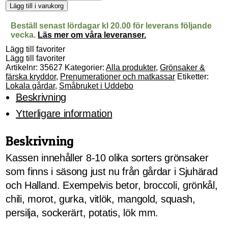
mängd
Lägg till i varukorg
Beställ senast lördagar kl 20.00 för leverans följande
vecka.
Läs mer om våra leveranser.
Lägg till favoriter
Lägg till favoriter
Artikelnr:
35627
Kategorier:
Alla produkter
,
Grönsaker &
färska kryddor
,
Prenumerationer och matkassar
Etiketter:
Lokala gårdar
,
Småbruket i Uddebo
Beskrivning
Ytterligare information
Beskrivning
Kassen innehåller 8-10 olika sorters grönsaker
som finns i säsong just nu från gårdar i Sjuhärad
och Halland. Exempelvis betor, broccoli, grönkål,
chili, morot, gurka, vitlök, mangold, squash,
persilja, sockerärt, potatis, lök mm.